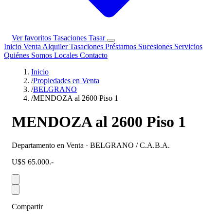
Ver favoritos
Tasaciones
Tasar
Inicio
Venta
Alquiler
Tasaciones
Préstamos
Sucesiones
Servicios
Quiénes Somos
Locales
Contacto
Inicio
/
Propiedades en Venta
/
BELGRANO
/
MENDOZA al 2600 Piso 1
MENDOZA al 2600 Piso 1
Departamento en Venta · BELGRANO / C.A.B.A.
U$S 65.000.-
Compartir