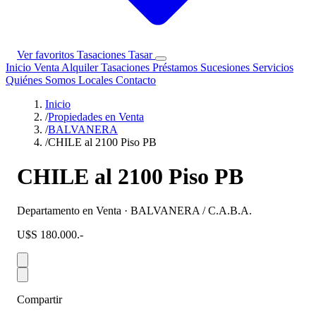
Ver favoritos
Tasaciones
Tasar
Inicio
Venta
Alquiler
Tasaciones
Préstamos
Sucesiones
Servicios
Quiénes Somos
Locales
Contacto
Inicio
/
Propiedades en Venta
/
BALVANERA
/
CHILE al 2100 Piso PB
CHILE al 2100 Piso PB
Departamento en Venta · BALVANERA / C.A.B.A.
U$S 180.000.-
Compartir