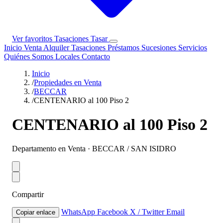
Ver favoritos
Tasaciones
Tasar
Inicio
Venta
Alquiler
Tasaciones
Préstamos
Sucesiones
Servicios
Quiénes Somos
Locales
Contacto
Inicio
/
Propiedades en Venta
/
BECCAR
/
CENTENARIO al 100 Piso 2
CENTENARIO al 100 Piso 2
Departamento en Venta · BECCAR / SAN ISIDRO
Compartir
WhatsApp
Facebook
X / Twitter
Email
Copiar enlace