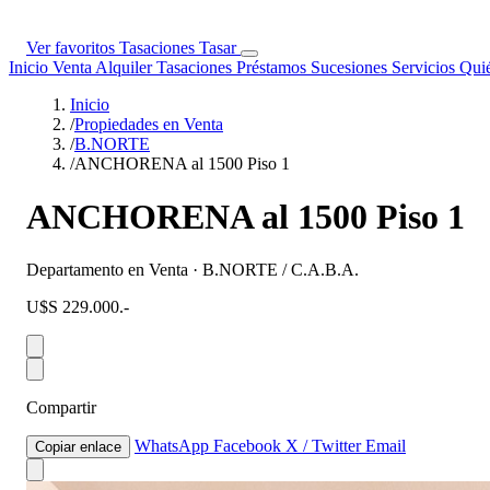
Ver favoritos
Tasaciones
Tasar
Inicio
Venta
Alquiler
Tasaciones
Préstamos
Sucesiones
Servicios
Qui
Inicio
/
Propiedades en Venta
/
B.NORTE
/
ANCHORENA al 1500 Piso 1
ANCHORENA al 1500 Piso 1
Departamento en Venta · B.NORTE / C.A.B.A.
U$S 229.000.-
Compartir
WhatsApp
Facebook
X / Twitter
Email
Copiar enlace