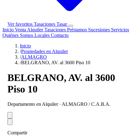
Ver favoritos
Tasaciones
Tasar
Inicio
Venta
Alquiler
Tasaciones
Préstamos
Sucesiones
Servicios
Quiénes Somos
Locales
Contacto
Inicio
/
Propiedades en Alquiler
/
ALMAGRO
/
BELGRANO, AV. al 3600 Piso 10
BELGRANO, AV. al 3600
Piso 10
Departamento en Alquiler · ALMAGRO / C.A.B.A.
Compartir