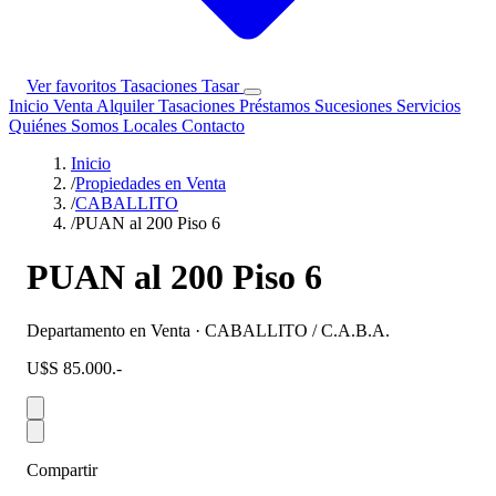
Ver favoritos
Tasaciones
Tasar
Inicio
Venta
Alquiler
Tasaciones
Préstamos
Sucesiones
Servicios
Quiénes Somos
Locales
Contacto
Inicio
/
Propiedades en Venta
/
CABALLITO
/
PUAN al 200 Piso 6
PUAN al 200 Piso 6
Departamento en Venta · CABALLITO / C.A.B.A.
U$S 85.000.-
Compartir