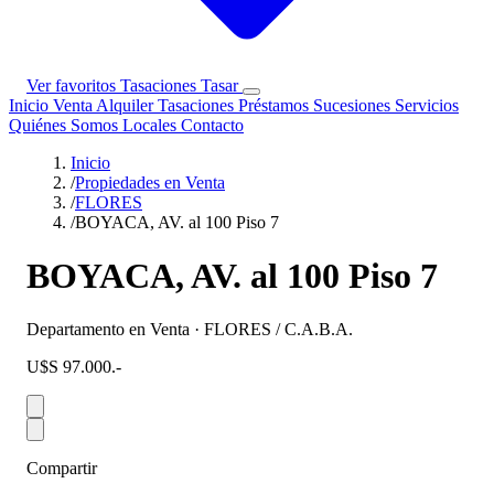
Ver favoritos
Tasaciones
Tasar
Inicio
Venta
Alquiler
Tasaciones
Préstamos
Sucesiones
Servicios
Quiénes Somos
Locales
Contacto
Inicio
/
Propiedades en Venta
/
FLORES
/
BOYACA, AV. al 100 Piso 7
BOYACA, AV. al 100 Piso 7
Departamento en Venta · FLORES / C.A.B.A.
U$S 97.000.-
Compartir