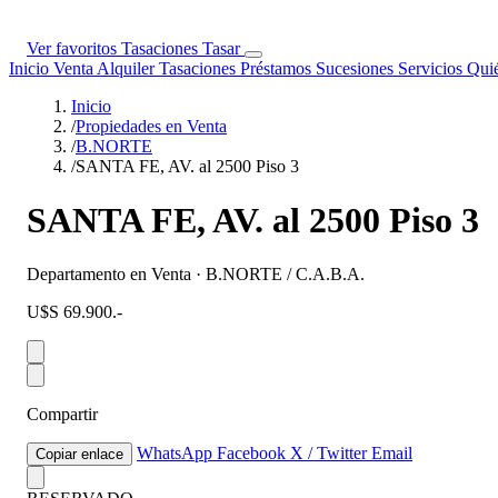
Ver favoritos
Tasaciones
Tasar
Inicio
Venta
Alquiler
Tasaciones
Préstamos
Sucesiones
Servicios
Qui
Inicio
/
Propiedades en Venta
/
B.NORTE
/
SANTA FE, AV. al 2500 Piso 3
SANTA FE, AV. al 2500 Piso 3
Departamento en Venta · B.NORTE / C.A.B.A.
U$S 69.900.-
Compartir
WhatsApp
Facebook
X / Twitter
Email
Copiar enlace