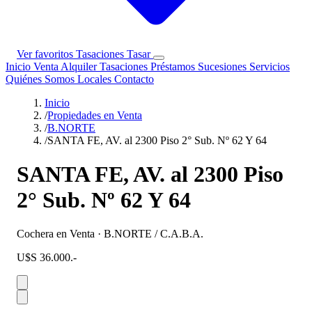
Ver favoritos
Tasaciones
Tasar
Inicio
Venta
Alquiler
Tasaciones
Préstamos
Sucesiones
Servicios
Quiénes Somos
Locales
Contacto
Inicio
/
Propiedades en Venta
/
B.NORTE
/
SANTA FE, AV. al 2300 Piso 2° Sub. Nº 62 Y 64
SANTA FE, AV. al 2300 Piso
2° Sub. Nº 62 Y 64
Cochera en Venta · B.NORTE / C.A.B.A.
U$S 36.000.-