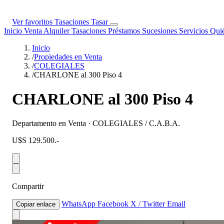
Ver favoritos
Tasaciones
Tasar
Inicio
Venta
Alquiler
Tasaciones
Préstamos
Sucesiones
Servicios
Qui
Inicio
/
Propiedades en Venta
/
COLEGIALES
/
CHARLONE al 300 Piso 4
CHARLONE al 300 Piso 4
Departamento en Venta · COLEGIALES / C.A.B.A.
U$S 129.500.-
Compartir
WhatsApp
Facebook
X / Twitter
Email
Copiar enlace