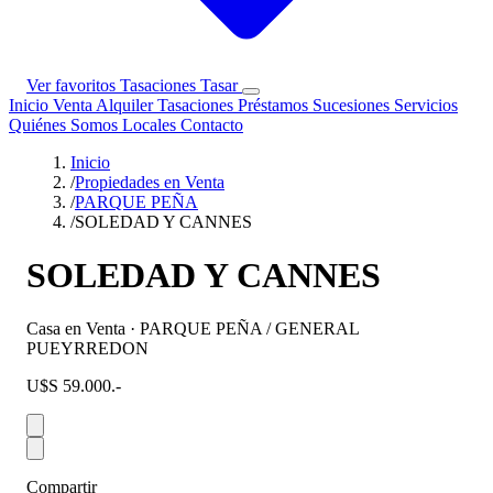
Ver favoritos
Tasaciones
Tasar
Inicio
Venta
Alquiler
Tasaciones
Préstamos
Sucesiones
Servicios
Quiénes Somos
Locales
Contacto
Inicio
/
Propiedades en Venta
/
PARQUE PEÑA
/
SOLEDAD Y CANNES
SOLEDAD Y CANNES
Casa en Venta · PARQUE PEÑA / GENERAL
PUEYRREDON
U$S 59.000.-
Compartir