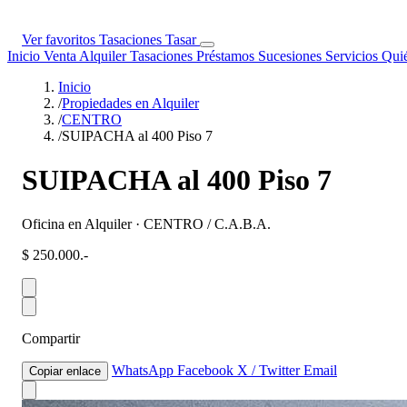
Ver favoritos
Tasaciones
Tasar
Inicio
Venta
Alquiler
Tasaciones
Préstamos
Sucesiones
Servicios
Qui
Inicio
/
Propiedades en Alquiler
/
CENTRO
/
SUIPACHA al 400 Piso 7
SUIPACHA al 400 Piso 7
Oficina en Alquiler · CENTRO / C.A.B.A.
$ 250.000.-
Compartir
WhatsApp
Facebook
X / Twitter
Email
Copiar enlace