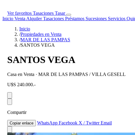
Ver favoritos
Tasaciones
Tasar
Inicio
Venta
Alquiler
Tasaciones
Préstamos
Sucesiones
Servicios
Qui
Inicio
/
Propiedades en Venta
/
MAR DE LAS PAMPAS
/
SANTOS VEGA
SANTOS VEGA
Casa en Venta · MAR DE LAS PAMPAS / VILLA GESELL
U$S 240.000.-
Compartir
WhatsApp
Facebook
X / Twitter
Email
Copiar enlace