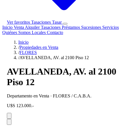
Ver favoritos
Tasaciones
Tasar
Inicio
Venta
Alquiler
Tasaciones
Préstamos
Sucesiones
Servicios
Quiénes Somos
Locales
Contacto
Inicio
/
Propiedades en Venta
/
FLORES
/
AVELLANEDA, AV. al 2100 Piso 12
AVELLANEDA, AV. al 2100
Piso 12
Departamento en Venta · FLORES / C.A.B.A.
U$S 123.000.-