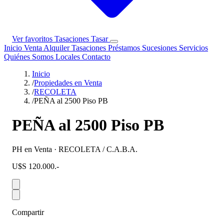
Ver favoritos
Tasaciones
Tasar
Inicio
Venta
Alquiler
Tasaciones
Préstamos
Sucesiones
Servicios
Quiénes Somos
Locales
Contacto
Inicio
/
Propiedades en Venta
/
RECOLETA
/
PEÑA al 2500 Piso PB
PEÑA al 2500 Piso PB
PH en Venta · RECOLETA / C.A.B.A.
U$S 120.000.-
Compartir