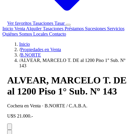
Ver favoritos
Tasaciones
Tasar
Inicio
Venta
Alquiler
Tasaciones
Préstamos
Sucesiones
Servicios
Quiénes Somos
Locales
Contacto
Inicio
/
Propiedades en Venta
/
B.NORTE
/
ALVEAR, MARCELO T. DE al 1200 Piso 1° Sub. Nº
143
ALVEAR, MARCELO T. DE
al 1200 Piso 1° Sub. Nº 143
Cochera en Venta · B.NORTE / C.A.B.A.
U$S 21.000.-