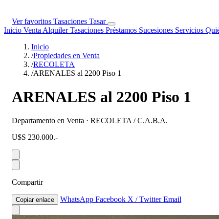
Ver favoritos
Tasaciones
Tasar
Inicio
Venta
Alquiler
Tasaciones
Préstamos
Sucesiones
Servicios
Qui
Inicio
/
Propiedades en Venta
/
RECOLETA
/
ARENALES al 2200 Piso 1
ARENALES al 2200 Piso 1
Departamento en Venta · RECOLETA / C.A.B.A.
U$S 230.000.-
Compartir
WhatsApp
Facebook
X / Twitter
Email
Copiar enlace