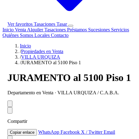
Ver favoritos
Tasaciones
Tasar
Inicio
Venta
Alquiler
Tasaciones
Préstamos
Sucesiones
Servicios
Quiénes Somos
Locales
Contacto
Inicio
/
Propiedades en Venta
/
VILLA URQUIZA
/
JURAMENTO al 5100 Piso 1
JURAMENTO al 5100 Piso 1
Departamento en Venta · VILLA URQUIZA / C.A.B.A.
Compartir
WhatsApp
Facebook
X / Twitter
Email
Copiar enlace