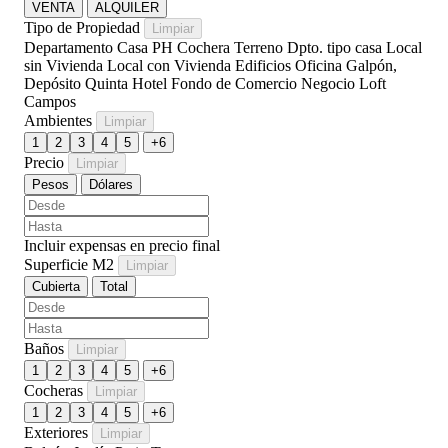
VENTA
ALQUILER
Tipo de Propiedad
Limpiar
Departamento
Casa
PH
Cochera
Terreno
Dpto. tipo casa
Local
sin Vivienda
Local con Vivienda
Edificios
Oficina
Galpón,
Depósito
Quinta
Hotel
Fondo de Comercio
Negocio
Loft
Campos
Ambientes
Limpiar
1
2
3
4
5
+6
Precio
Limpiar
Pesos
Dólares
Incluir expensas en precio final
Superficie M2
Limpiar
Cubierta
Total
Baños
Limpiar
1
2
3
4
5
+6
Cocheras
Limpiar
1
2
3
4
5
+6
Exteriores
Limpiar