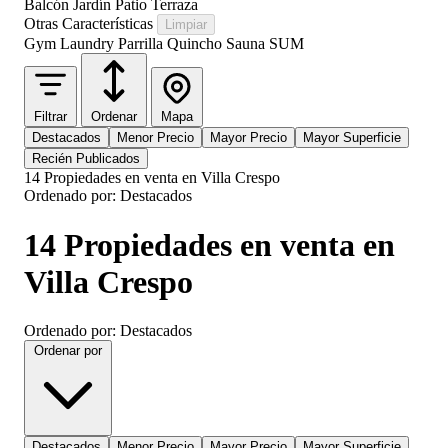
Balcón
Jardín
Patio
Terraza
Otras Características
Limpiar
Gym
Laundry
Parrilla
Quincho
Sauna
SUM
Filtrar
Ordenar
Mapa
Destacados
Menor Precio
Mayor Precio
Mayor Superficie
Recién Publicados
14 Propiedades en venta en Villa Crespo
Ordenado por: Destacados
14 Propiedades en venta en
Villa Crespo
Ordenado por: Destacados
Ordenar por
Destacados
Menor Precio
Mayor Precio
Mayor Superficie