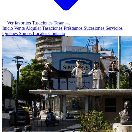
Ver favoritos
Tasaciones
Tasar
Inicio
Venta
Alquiler
Tasaciones
Préstamos
Sucesiones
Servicios
Quiénes Somos
Locales
Contacto