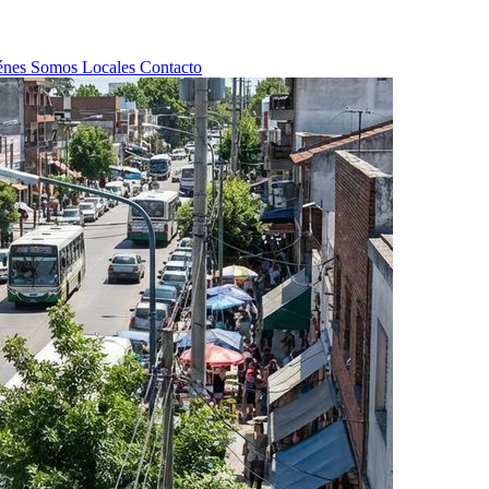
énes Somos
Locales
Contacto