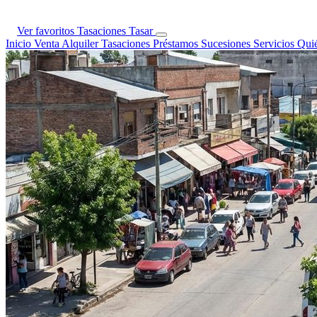
Ver favoritos
Tasaciones
Tasar
Inicio
Venta
Alquiler
Tasaciones
Préstamos
Sucesiones
Servicios
Qui