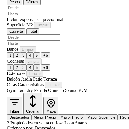
Pesos
Dólares
Incluir expensas en precio final
Superficie M2
Limpiar
Cubierta
Total
Baños
Limpiar
1
2
3
4
5
+6
Cocheras
Limpiar
1
2
3
4
5
+6
Exteriores
Limpiar
Balcón
Jardín
Patio
Terraza
Otras Características
Limpiar
Gym
Laundry
Parrilla
Quincho
Sauna
SUM
Filtrar
Ordenar
Mapa
Destacados
Menor Precio
Mayor Precio
Mayor Superficie
Reci
2 Propiedades en venta en Jose Leon Suarez
Ordenado por: Destacados