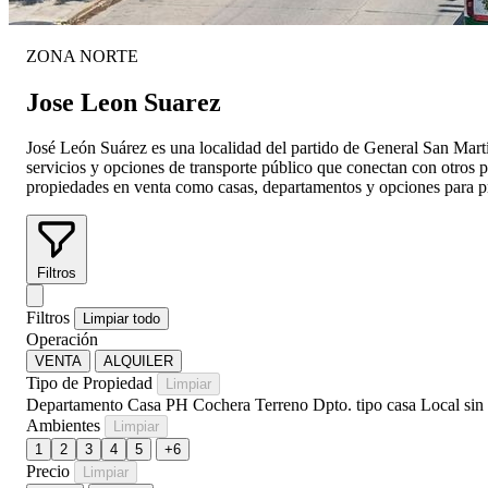
ZONA NORTE
Jose Leon Suarez
José León Suárez es una localidad del partido de General San Mart
servicios y opciones de transporte público que conectan con otros
propiedades en venta como casas, departamentos y opciones para pr
Filtros
Filtros
Limpiar todo
Operación
VENTA
ALQUILER
Tipo de Propiedad
Limpiar
Departamento
Casa
PH
Cochera
Terreno
Dpto. tipo casa
Local sin
Ambientes
Limpiar
1
2
3
4
5
+6
Precio
Limpiar