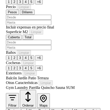
1
2
3
4
5
+6
Precio
Limpiar
Pesos
Dólares
Incluir expensas en precio final
Superficie M2
Limpiar
Cubierta
Total
Baños
Limpiar
1
2
3
4
5
+6
Cocheras
Limpiar
1
2
3
4
5
+6
Exteriores
Limpiar
Balcón
Jardín
Patio
Terraza
Otras Características
Limpiar
Gym
Laundry
Parrilla
Quincho
Sauna
SUM
Filtrar
Ordenar
Mapa