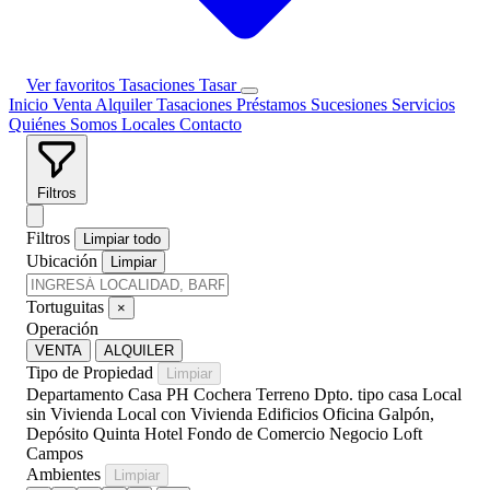
Ver favoritos
Tasaciones
Tasar
Inicio
Venta
Alquiler
Tasaciones
Préstamos
Sucesiones
Servicios
Quiénes Somos
Locales
Contacto
Filtros
Filtros
Limpiar todo
Ubicación
Limpiar
Tortuguitas
×
Operación
VENTA
ALQUILER
Tipo de Propiedad
Limpiar
Departamento
Casa
PH
Cochera
Terreno
Dpto. tipo casa
Local
sin Vivienda
Local con Vivienda
Edificios
Oficina
Galpón,
Depósito
Quinta
Hotel
Fondo de Comercio
Negocio
Loft
Campos
Ambientes
Limpiar